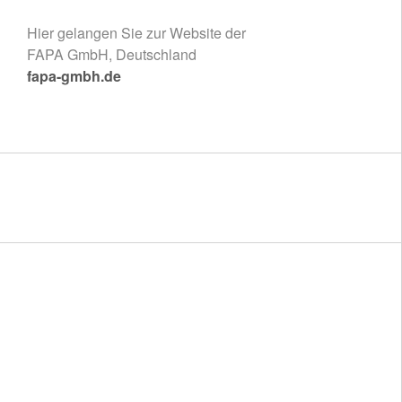
Hier gelangen Sie zur Website der
FAPA GmbH, Deutschland
fapa-gmbh.de
PRODUKTE
Starke Marken
UNTERNEHMEN
Unsere Stärken, Ihre Vorteile
Unsere Mission
Meilensteine
Kontakt