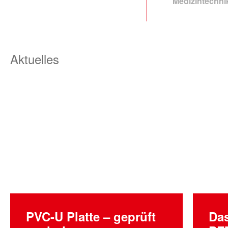
Medizintechni
Aktuelles
PVC-U Platte – geprüft
Da