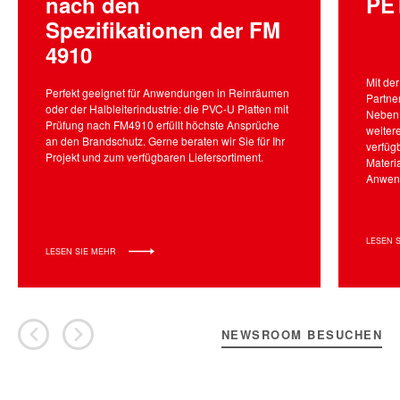
nach den
PE
Spezifikationen der FM
4910
Mit de
Perfekt geeignet für Anwendungen in Reinräumen
Partne
oder der Halbleiterindustrie: die PVC-U Platten mit
Neben 
Prüfung nach FM4910 erfüllt höchste Ansprüche
weiter
an den Brandschutz. Gerne beraten wir Sie für Ihr
verfügb
Projekt und zum verfügbaren Liefersortiment.
Materi
Anwend
LESEN 
LESEN SIE MEHR
NEWSROOM BESUCHEN