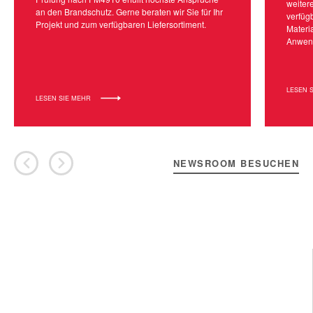
weiter
an den Brandschutz. Gerne beraten wir Sie für Ihr
verfügb
Projekt und zum verfügbaren Liefersortiment.
Materi
Anwend
LESEN 
LESEN SIE MEHR
NEWSROOM BESUCHEN