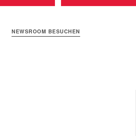
NEWSROOM BESUCHEN
SERVICE
teile
Downloads
Unser Service