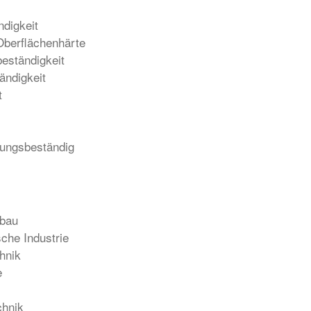
digkeit
 Oberflächenhärte
eständigkeit
ändigkeit
t
erungsbeständig
rbau
sche Industrie
hnik
e
chnik