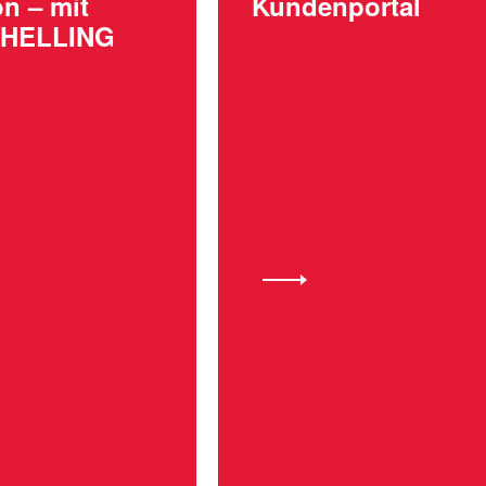
on – mit
Kundenportal
CHELLING