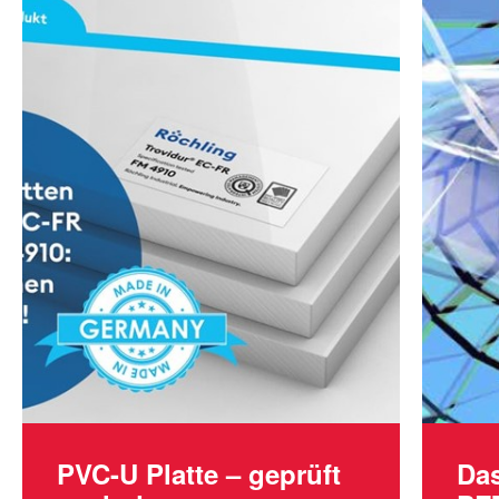
PVC-U Platte – geprüft
Da