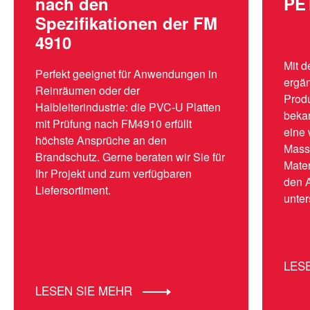
nach den
PE
Spezifikationen der FM
4910
Mit 
Perfekt geeignet für Anwendungen in
ergän
Reinräumen oder der
Produ
Halbleiterindustrie: die PVC-U Platten
beka
mit Prüfung nach FM4910 erfüllt
eine 
höchste Ansprüche an den
Massi
Brandschutz. Gerne beraten wir Sie für
Mate
Ihr Projekt und zum verfügbaren
den 
Liefersortiment.
unter
LES
LESEN SIE MEHR