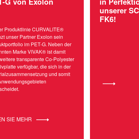
T-G von Exolon
in Perfekti
unserer S
FK6!
der Produktlinie CURVALITE®
zt unser Partner Exolon sein
ktportfolio im PET-G. Neben der
nnten Marke VIVAK® ist damit
weitere transparente Co-Polyester
vplatte verfügbar, die sich in der
rialzusammensetzung und somit
Anwendungsgebieten
scheidet.
EN SIE MEHR