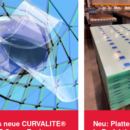
s neue CURVALITE®
Neu: Platt