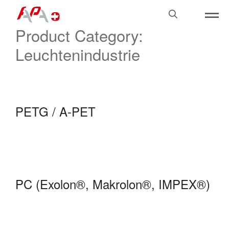
Skip
Search
to
for:
Product Category:
content
Leuchtenindustrie
PETG / A-PET
PC (Exolon®, Makrolon®, IMPEX®)