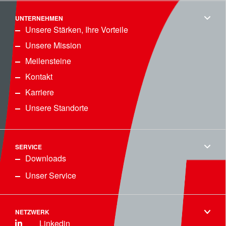
UNTERNEHMEN
Unsere Stärken, Ihre Vorteile
Unsere Mission
Meilensteine
Kontakt
Karriere
Unsere Standorte
SERVICE
Downloads
Unser Service
NETZWERK
Linkedin