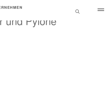
ERNEHMEN
Search
for:
er und Pylone