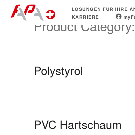
Skip
LÖSUNGEN FÜR IHRE 
to
KARRIERE
myF
content
Product Category
Polystyrol
PVC Hartschaum